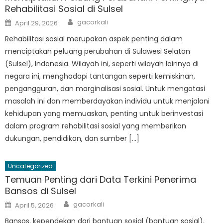
Rehabilitasi Sosial di Sulsel
Author
Posted
gacorkali
April 29, 2026
on
Rehabilitasi sosial merupakan aspek penting dalam
menciptakan peluang perubahan di Sulawesi Selatan
(Sulsel), Indonesia. Wilayah ini, seperti wilayah lainnya di
negara ini, menghadapi tantangan seperti kemiskinan,
pengangguran, dan marginalisasi sosial. Untuk mengatasi
masalah ini dan memberdayakan individu untuk menjalani
kehidupan yang memuaskan, penting untuk berinvestasi
dalam program rehabilitasi sosial yang memberikan
dukungan, pendidikan, dan sumber […]
Uncategorized
Temuan Penting dari Data Terkini Penerima
Bansos di Sulsel
Author
Posted
gacorkali
April 5, 2026
on
Bansos, kependekan dari bantuan sosial (bantuan sosial),