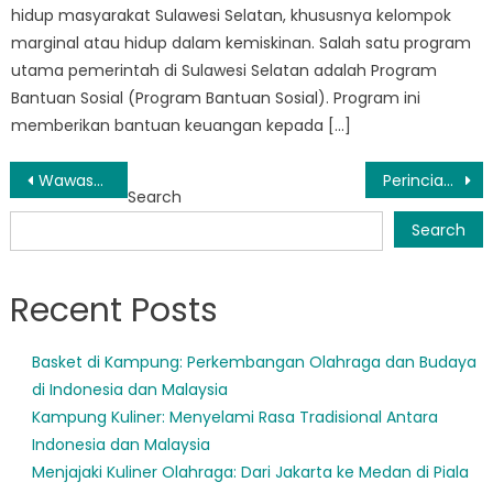
hidup masyarakat Sulawesi Selatan, khususnya kelompok
marginal atau hidup dalam kemiskinan. Salah satu program
utama pemerintah di Sulawesi Selatan adalah Program
Bantuan Sosial (Program Bantuan Sosial). Program ini
memberikan bantuan keuangan kepada […]
Post
Wawasan Data Penerima Bansos di Sulsel
Perincian Perlindungan Sosial Sulsel: Yang Perlu Anda Ketahui
Search
navigation
Search
Recent Posts
Basket di Kampung: Perkembangan Olahraga dan Budaya
di Indonesia dan Malaysia
Kampung Kuliner: Menyelami Rasa Tradisional Antara
Indonesia dan Malaysia
Menjajaki Kuliner Olahraga: Dari Jakarta ke Medan di Piala