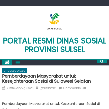
Skip
to
content
PORTAL RESMI DINAS SOSIAL
PROVINSI SULSEL
Uncategorized
Pemberdayaan Masyarakat untuk
Kesejahteraan Sosial di Sulawesi Selatan
Posted
Author
on
February 17, 2026
gacorkali
Comments Off
on
Pemberdaya
Masyarakat
Pemberdayaan Masyarakat untuk Kesejahteraan Sosial di
untuk