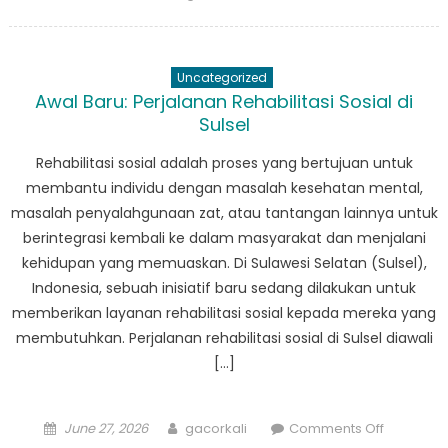
on
Pendekat
Komprehe
Sulsel
Uncategorized
Tanggula
Awal Baru: Perjalanan Rehabilitasi Sosial di
Kemiskin
Sulsel
Masyarak
Miskin
Rehabilitasi sosial adalah proses yang bertujuan untuk
membantu individu dengan masalah kesehatan mental,
masalah penyalahgunaan zat, atau tantangan lainnya untuk
berintegrasi kembali ke dalam masyarakat dan menjalani
kehidupan yang memuaskan. Di Sulawesi Selatan (Sulsel),
Indonesia, sebuah inisiatif baru sedang dilakukan untuk
memberikan layanan rehabilitasi sosial kepada mereka yang
membutuhkan. Perjalanan rehabilitasi sosial di Sulsel diawali
[…]
Posted
Author
on
June 27, 2026
gacorkali
Comments Off