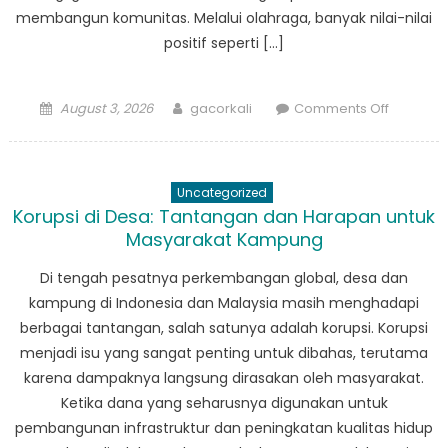
membangun komunitas. Melalui olahraga, banyak nilai-nilai
positif seperti […]
Posted
Author
on
August 3, 2026
gacorkali
Comments Off
on
Dari
Bola
ke
Uncategorized
Basket:
Korupsi di Desa: Tantangan dan Harapan untuk
Olahrag
Masyarakat Kampung
Sebagai
Identitas
Di tengah pesatnya perkembangan global, desa dan
Budaya
kampung di Indonesia dan Malaysia masih menghadapi
di
berbagai tantangan, salah satunya adalah korupsi. Korupsi
Desa
menjadi isu yang sangat penting untuk dibahas, terutama
dan
karena dampaknya langsung dirasakan oleh masyarakat.
Kampun
Ketika dana yang seharusnya digunakan untuk
pembangunan infrastruktur dan peningkatan kualitas hidup