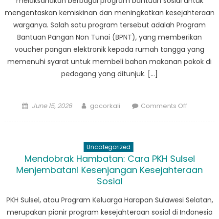
melaksanakan berbagai program bantuan sosial untuk
mengentaskan kemiskinan dan meningkatkan kesejahteraan
warganya. Salah satu program tersebut adalah Program
Bantuan Pangan Non Tunai (BPNT), yang memberikan
voucher pangan elektronik kepada rumah tangga yang
memenuhi syarat untuk membeli bahan makanan pokok di
pedagang yang ditunjuk. […]
Posted
Author
on
June 15, 2026
gacorkali
Comments Off
on
Dari
Kemiskin
Menuju
Uncategorized
Sejahtera
Mendobrak Hambatan: Cara PKH Sulsel
Perjalana
Menjembatani Kesenjangan Kesejahteraan
Penerima
Sosial
Manfaat
BPNT
PKH Sulsel, atau Program Keluarga Harapan Sulawesi Selatan,
Sulsel
merupakan pionir program kesejahteraan sosial di Indonesia