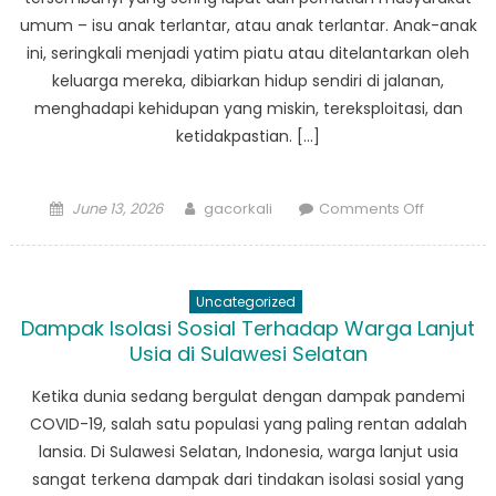
umum – isu anak terlantar, atau anak terlantar. Anak-anak
ini, seringkali menjadi yatim piatu atau ditelantarkan oleh
keluarga mereka, dibiarkan hidup sendiri di jalanan,
menghadapi kehidupan yang miskin, tereksploitasi, dan
ketidakpastian. […]
Posted
Author
on
June 13, 2026
gacorkali
Comments Off
on
Anak
Terlantar
Sulsel:
Uncategorized
Shedding
Dampak Isolasi Sosial Terhadap Warga Lanjut
Light
Usia di Sulawesi Selatan
on
a
Ketika dunia sedang bergulat dengan dampak pandemi
Hidden
COVID-19, salah satu populasi yang paling rentan adalah
Crisis
lansia. Di Sulawesi Selatan, Indonesia, warga lanjut usia
sangat terkena dampak dari tindakan isolasi sosial yang