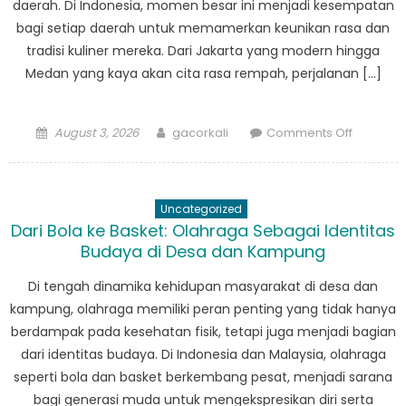
daerah. Di Indonesia, momen besar ini menjadi kesempatan
bagi setiap daerah untuk memamerkan keunikan rasa dan
tradisi kuliner mereka. Dari Jakarta yang modern hingga
Medan yang kaya akan cita rasa rempah, perjalanan […]
Posted
Author
on
August 3, 2026
gacorkali
Comments Off
on
Menjajak
Kuliner
Olahraga
Uncategorized
Dari
Dari Bola ke Basket: Olahraga Sebagai Identitas
Jakarta
Budaya di Desa dan Kampung
ke
Medan
Di tengah dinamika kehidupan masyarakat di desa dan
di
kampung, olahraga memiliki peran penting yang tidak hanya
Piala
berdampak pada kesehatan fisik, tetapi juga menjadi bagian
Dunia
dari identitas budaya. Di Indonesia dan Malaysia, olahraga
seperti bola dan basket berkembang pesat, menjadi sarana
bagi generasi muda untuk mengekspresikan diri serta