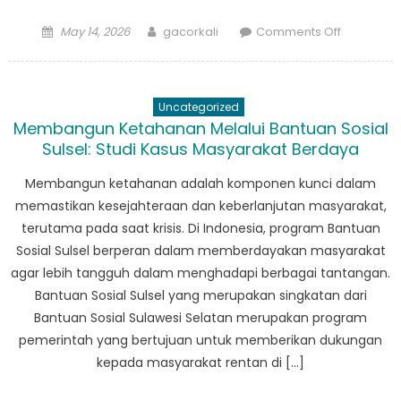
Posted
Author
on
May 14, 2026
gacorkali
Comments Off
on
Data
Mengung
Tantanga
Uncategorized
dan
Membangun Ketahanan Melalui Bantuan Sosial
Peluang
Sulsel: Studi Kasus Masyarakat Berdaya
Program
Bansos
Membangun ketahanan adalah komponen kunci dalam
di
memastikan kesejahteraan dan keberlanjutan masyarakat,
Sulsel
terutama pada saat krisis. Di Indonesia, program Bantuan
Sosial Sulsel berperan dalam memberdayakan masyarakat
agar lebih tangguh dalam menghadapi berbagai tantangan.
Bantuan Sosial Sulsel yang merupakan singkatan dari
Bantuan Sosial Sulawesi Selatan merupakan program
pemerintah yang bertujuan untuk memberikan dukungan
kepada masyarakat rentan di […]