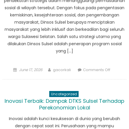
pendekatan strategis dalam menanggulangi permasalahan
and
sosial di wilayah tersebut. Dengan fokus pada pengentasan
Initiatives
kemiskinan, kesejahteraan sosial, dan pengembangan
masyarakat, Dinsos Sulsel berupaya menciptakan
masyarakat yang lebih inklusif dan berkeadilan bagi seluruh
warga Sulawesi Selatan. Salah satu strategi utama yang
dilakukan Dinsos Sulsel adalah penerapan program sosial
yang […]
Posted
Author
on
June 17, 2026
gacorkali
Comments Off
on
Pendekat
Strategis
Dinsos
Uncategorized
Sulsel
Inovasi Terbaik: Dampak DTKS Sulsel Terhadap
Dalam
Perekonomian Lokal
Menanggu
Masalah
Inovasi adalah kunci kesuksesan di dunia yang berubah
Sosial
dengan cepat saat ini. Perusahaan yang mampu
di