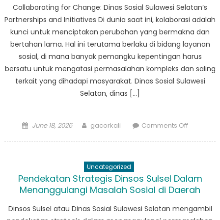
Usaha
Collaborating for Change: Dinas Sosial Sulawesi Selatan’s
Lokal
Partnerships and Initiatives Di dunia saat ini, kolaborasi adalah
untuk
kunci untuk menciptakan perubahan yang bermakna dan
Menduku
bertahan lama. Hal ini terutama berlaku di bidang layanan
Program
sosial, di mana banyak pemangku kepentingan harus
Kesejaht
bersatu untuk mengatasi permasalahan kompleks dan saling
Sosial
terkait yang dihadapi masyarakat. Dinas Sosial Sulawesi
Selatan, dinas […]
Posted
Author
on
June 18, 2026
gacorkali
Comments Off
on
Collabora
for
Change:
Uncategorized
Dinas
Pendekatan Strategis Dinsos Sulsel Dalam
Sosial
Menanggulangi Masalah Sosial di Daerah
Sulawesi
Selatan’s
Dinsos Sulsel atau Dinas Sosial Sulawesi Selatan mengambil
Partnersh