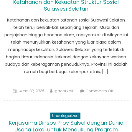
Ketahanan dan Kekuatan Struktur Sosial
Sosial
Sulawesi Selatan
Sulsel
Menjemba
Ketahanan dan kekuatan tatanan sosial Sulawesi Selatan
Kesenjan
telah teruji berkali-kali sepanjang sejarah. Mulai dari
Pelayana
penjajahan hingga bencana alam, masyarakat di wilayah ini
Sosial
telah menunjukkan ketahanan yang luar biasa dalam
menghadapi kesulitan. Sulawesi Selatan yang terletak di
bagian timur Indonesia terkenal dengan kekayaan warisan
budaya dan keberagaman penduduknya. Provinsi ini adalah
rumah bagi berbagai kelompok etnis, […]
Posted
Author
on
June 20, 2026
gacorkali
Comments Off
on
Ketahana
dan
Kekuatan
Uncategorized
Struktur
Kerjasama Dinsos Prov Sulsel dengan Dunia
Sosial
Usaha Lokal untuk Mendukung Program
Sulawesi