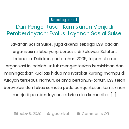
on
Jalan
Menuju
Kemakmur
Uncategorized
Manfaat
Dari Pengentasan Kemiskinan Menjadi
Ekonomi
Pemberdayaan: Evolusi Layanan Sosial Sulsel
Program
Sosial
Layanan Sosial Sulsel, juga dikenal sebagai LSS, adalah
Sulsel
organisasi nirlaba yang berbasis di Sulawesi Selatan,
Indonesia. Didirikan pada tahun 2005, tujuan utama
organisasi ini adalah untuk mengentaskan kemiskinan dan
meningkatkan kualitas hidup masyarakat kurang mampu di
wilayah tersebut. Namun, selama bertahun-tahun, LSS telah
berevolusi dari fokus semata pada pengentasan kemiskinan
menjadi pemberdayaan individu dan komunitas […]
Posted
Author
on
May 11, 2026
gacorkali
Comments Off
on
Dari
Pengenta