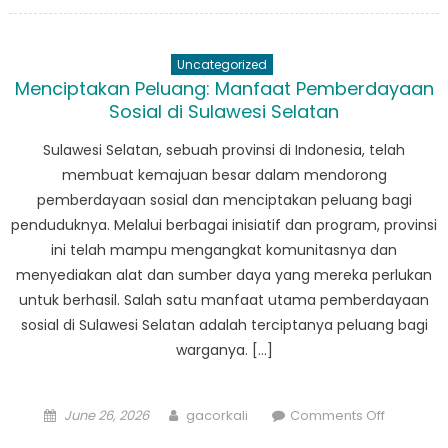
on
Awal
Baru:
Perjalana
Uncategorized
Rehabilita
Menciptakan Peluang: Manfaat Pemberdayaan
Sosial
Sosial di Sulawesi Selatan
di
Sulsel
Sulawesi Selatan, sebuah provinsi di Indonesia, telah
membuat kemajuan besar dalam mendorong
pemberdayaan sosial dan menciptakan peluang bagi
penduduknya. Melalui berbagai inisiatif dan program, provinsi
ini telah mampu mengangkat komunitasnya dan
menyediakan alat dan sumber daya yang mereka perlukan
untuk berhasil. Salah satu manfaat utama pemberdayaan
sosial di Sulawesi Selatan adalah terciptanya peluang bagi
warganya. […]
Posted
Author
on
June 26, 2026
gacorkali
Comments Off
on
Mencipta