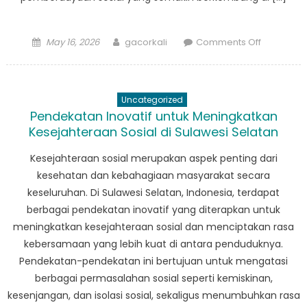
Posted
Author
on
May 16, 2026
gacorkali
Comments Off
on
Membuka
Potensi:
Bagaima
Uncategorized
Pemberd
Pendekatan Inovatif untuk Meningkatkan
Sosial
Kesejahteraan Sosial di Sulawesi Selatan
Menguba
Kehidupa
Kesejahteraan sosial merupakan aspek penting dari
di
kesehatan dan kebahagiaan masyarakat secara
Sulawesi
keseluruhan. Di Sulawesi Selatan, Indonesia, terdapat
Selatan
berbagai pendekatan inovatif yang diterapkan untuk
meningkatkan kesejahteraan sosial dan menciptakan rasa
kebersamaan yang lebih kuat di antara penduduknya.
Pendekatan-pendekatan ini bertujuan untuk mengatasi
berbagai permasalahan sosial seperti kemiskinan,
kesenjangan, dan isolasi sosial, sekaligus menumbuhkan rasa