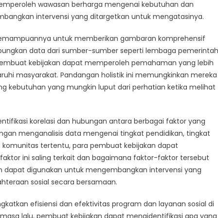
tuk
t memperoleh wawasan berharga mengenai kebutuhan dan
sejahteraan
bangkan intervensi yang ditargetkan untuk mengatasinya.
ial
h kemampuannya untuk memberikan gambaran komprehensif
sel
abungkan data dari sumber-sumber seperti lembaga pemerintah
a, pembuat kebijakan dapat memperoleh pemahaman yang lebih
hi masyarakat. Pandangan holistik ini memungkinkan mereka
ang kebutuhan yang mungkin luput dari perhatian ketika melihat
ntifikasi korelasi dan hubungan antara berbagai faktor yang
ngan menganalisis data mengenai tingkat pendidikan, tingkat
 komunitas tertentu, para pembuat kebijakan dapat
or ini saling terkait dan bagaimana faktor-faktor tersebut
an dapat digunakan untuk mengembangkan intervensi yang
ahteraan sosial secara bersamaan.
katkan efisiensi dan efektivitas program dan layanan sosial di
di masa lalu, pembuat kebijakan dapat mengidentifikasi apa yang