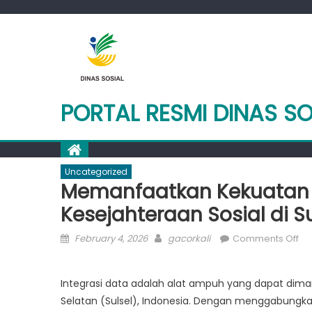
Skip
to
content
PORTAL RESMI DINAS SO
Uncategorized
Memanfaatkan Kekuatan I
Kesejahteraan Sosial di Su
Posted
Author
on
February 4, 2026
gacorkali
Comments Off
on
Me
Ke
Integrasi data adalah alat ampuh yang dapat dima
Int
Selatan (Sulsel), Indonesia. Dengan menggabungka
Da