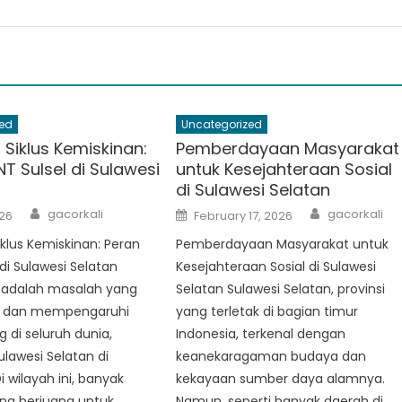
ed
Uncategorized
Siklus Kemiskinan:
Pemberdayaan Masyarakat
T Sulsel di Sulawesi
untuk Kesejahteraan Sosial
di Sulawesi Selatan
Author
Author
Posted
gacorkali
gacorkali
26
February 17, 2026
on
lus Kemiskinan: Peran
Pemberdayaan Masyarakat untuk
 di Sulawesi Selatan
Kesejahteraan Sosial di Sulawesi
 adalah masalah yang
Selatan Sulawesi Selatan, provinsi
s dan mempengaruhi
yang terletak di bagian timur
g di seluruh dunia,
Indonesia, terkenal dengan
lawesi Selatan di
keanekaragaman budaya dan
i wilayah ini, banyak
kekayaan sumber daya alamnya.
ng berjuang untuk
Namun, seperti banyak daerah di