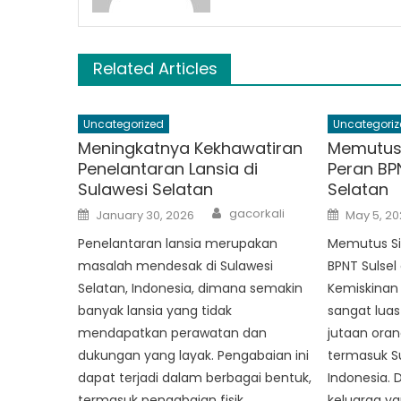
Related Articles
Uncategorized
Uncategoriz
Meningkatnya Kekhawatiran
Memutus 
Penelantaran Lansia di
Peran BPN
Sulawesi Selatan
Selatan
Author
Posted
Posted
gacorkali
January 30, 2026
May 5, 20
on
on
Penelantaran lansia merupakan
Memutus Sik
masalah mendesak di Sulawesi
BPNT Sulsel
Selatan, Indonesia, dimana semakin
Kemiskinan
banyak lansia yang tidak
sangat lua
mendapatkan perawatan dan
jutaan oran
dukungan yang layak. Pengabaian ini
termasuk Su
dapat terjadi dalam berbagai bentuk,
Indonesia. D
termasuk pengabaian fisik,
keluarga ya