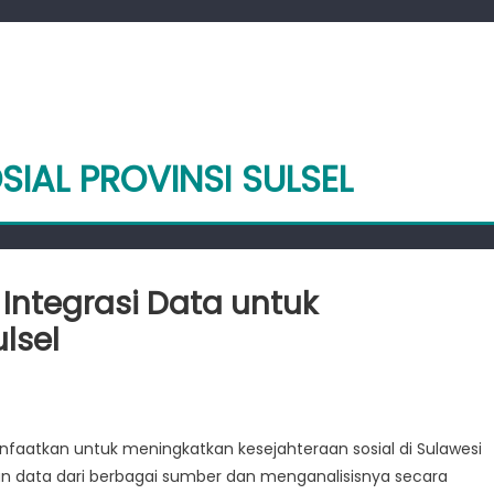
SIAL PROVINSI SULSEL
ntegrasi Data untuk
lsel
manfaatkan
kuatan
nfaatkan untuk meningkatkan kesejahteraan sosial di Sulawesi
egrasi
n data dari berbagai sumber dan menganalisisnya secara
ta