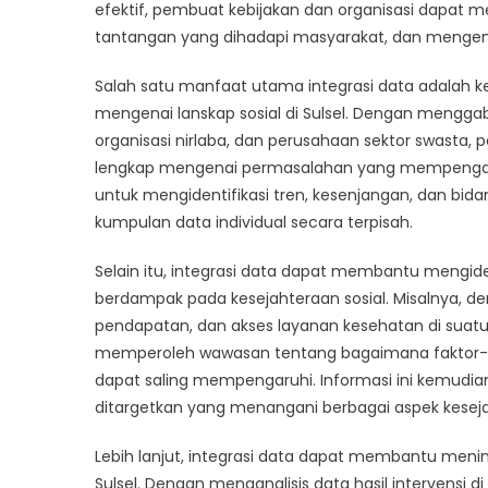
un
efektif, pembuat kebijakan dan organisasi dapa
Ke
tantangan yang dihadapi masyarakat, dan mengem
Sos
di
Salah satu manfaat utama integrasi data adala
Sul
mengenai lanskap sosial di Sulsel. Dengan mengg
organisasi nirlaba, dan perusahaan sektor swast
lengkap mengenai permasalahan yang mempengaru
untuk mengidentifikasi tren, kesenjangan, dan bid
kumpulan data individual secara terpisah.
Selain itu, integrasi data dapat membantu mengide
berdampak pada kesejahteraan sosial. Misalnya, de
pendapatan, dan akses layanan kesehatan di suatu
memperoleh wawasan tentang bagaimana faktor-fakt
dapat saling mempengaruhi. Informasi ini kemudi
ditargetkan yang menangani berbagai aspek kesej
Lebih lanjut, integrasi data dapat membantu mening
Sulsel. Dengan menganalisis data hasil intervensi 