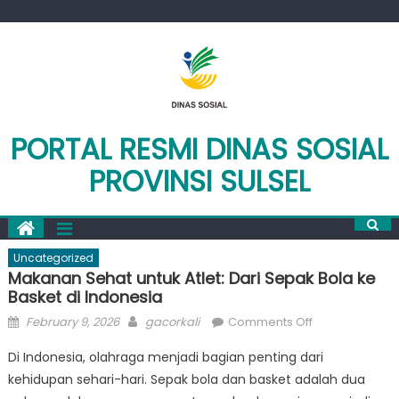
Skip
to
content
PORTAL RESMI DINAS SOSIAL
PROVINSI SULSEL
Uncategorized
Makanan Sehat untuk Atlet: Dari Sepak Bola ke
Basket di Indonesia
Posted
Author
on
February 9, 2026
gacorkali
Comments Off
on
Makanan
Di Indonesia, olahraga menjadi bagian penting dari
Sehat
kehidupan sehari-hari. Sepak bola dan basket adalah dua
untuk