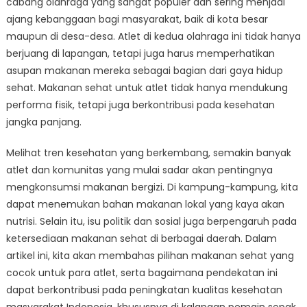
cabang olahraga yang sangat populer dan sering menjadi
Atlet:
Dari
ajang kebanggaan bagi masyarakat, baik di kota besar
Sepak
maupun di desa-desa. Atlet di kedua olahraga ini tidak hanya
Bola
berjuang di lapangan, tetapi juga harus memperhatikan
ke
asupan makanan mereka sebagai bagian dari gaya hidup
Basket
sehat. Makanan sehat untuk atlet tidak hanya mendukung
di
performa fisik, tetapi juga berkontribusi pada kesehatan
Indonesia
jangka panjang.
Melihat tren kesehatan yang berkembang, semakin banyak
atlet dan komunitas yang mulai sadar akan pentingnya
mengkonsumsi makanan bergizi. Di kampung-kampung, kita
dapat menemukan bahan makanan lokal yang kaya akan
nutrisi. Selain itu, isu politik dan sosial juga berpengaruh pada
ketersediaan makanan sehat di berbagai daerah. Dalam
artikel ini, kita akan membahas pilihan makanan sehat yang
cocok untuk para atlet, serta bagaimana pendekatan ini
dapat berkontribusi pada peningkatan kualitas kesehatan