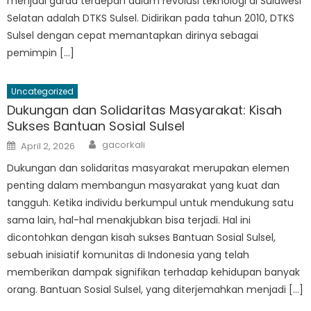
menjadi garda terdepan dalam revolusi teknologi di Sulawesi
Selatan adalah DTKS Sulsel. Didirikan pada tahun 2010, DTKS
Sulsel dengan cepat memantapkan dirinya sebagai
pemimpin […]
Uncategorized
Dukungan dan Solidaritas Masyarakat: Kisah
Sukses Bantuan Sosial Sulsel
Author
Posted
gacorkali
April 2, 2026
on
Dukungan dan solidaritas masyarakat merupakan elemen
penting dalam membangun masyarakat yang kuat dan
tangguh. Ketika individu berkumpul untuk mendukung satu
sama lain, hal-hal menakjubkan bisa terjadi. Hal ini
dicontohkan dengan kisah sukses Bantuan Sosial Sulsel,
sebuah inisiatif komunitas di Indonesia yang telah
memberikan dampak signifikan terhadap kehidupan banyak
orang. Bantuan Sosial Sulsel, yang diterjemahkan menjadi […]