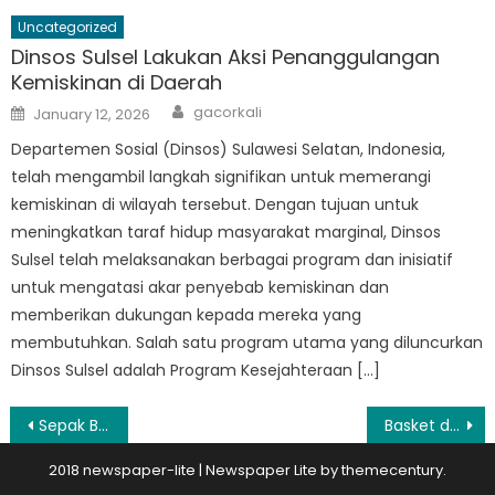
Uncategorized
Dinsos Sulsel Lakukan Aksi Penanggulangan
Kemiskinan di Daerah
Author
Posted
gacorkali
January 12, 2026
on
Departemen Sosial (Dinsos) Sulawesi Selatan, Indonesia,
telah mengambil langkah signifikan untuk memerangi
kemiskinan di wilayah tersebut. Dengan tujuan untuk
meningkatkan taraf hidup masyarakat marginal, Dinsos
Sulsel telah melaksanakan berbagai program dan inisiatif
untuk mengatasi akar penyebab kemiskinan dan
memberikan dukungan kepada mereka yang
membutuhkan. Salah satu program utama yang diluncurkan
Dinsos Sulsel adalah Program Kesejahteraan […]
Post
Sepak Bola, Basket, dan Strategi Kesehatan di Era Trending Indonesia
Basket dan Budaya: Menggali Tradisi Olahraga di Kampung-Kampung Indonesia
navigation
2018 newspaper-lite
|
Newspaper Lite by
themecentury
.