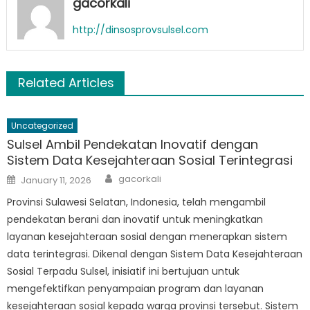
gacorkali
http://dinsosprovsulsel.com
Related Articles
Uncategorized
Sulsel Ambil Pendekatan Inovatif dengan
Sistem Data Kesejahteraan Sosial Terintegrasi
Author
Posted
gacorkali
January 11, 2026
on
Provinsi Sulawesi Selatan, Indonesia, telah mengambil
pendekatan berani dan inovatif untuk meningkatkan
layanan kesejahteraan sosial dengan menerapkan sistem
data terintegrasi. Dikenal dengan Sistem Data Kesejahteraan
Sosial Terpadu Sulsel, inisiatif ini bertujuan untuk
mengefektifkan penyampaian program dan layanan
kesejahteraan sosial kepada warga provinsi tersebut. Sistem