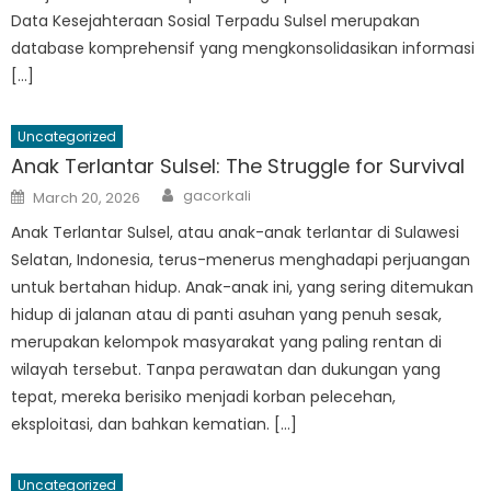
Data Kesejahteraan Sosial Terpadu Sulsel merupakan
database komprehensif yang mengkonsolidasikan informasi
[…]
Uncategorized
Anak Terlantar Sulsel: The Struggle for Survival
Author
Posted
gacorkali
March 20, 2026
on
Anak Terlantar Sulsel, atau anak-anak terlantar di Sulawesi
Selatan, Indonesia, terus-menerus menghadapi perjuangan
untuk bertahan hidup. Anak-anak ini, yang sering ditemukan
hidup di jalanan atau di panti asuhan yang penuh sesak,
merupakan kelompok masyarakat yang paling rentan di
wilayah tersebut. Tanpa perawatan dan dukungan yang
tepat, mereka berisiko menjadi korban pelecehan,
eksploitasi, dan bahkan kematian. […]
Uncategorized