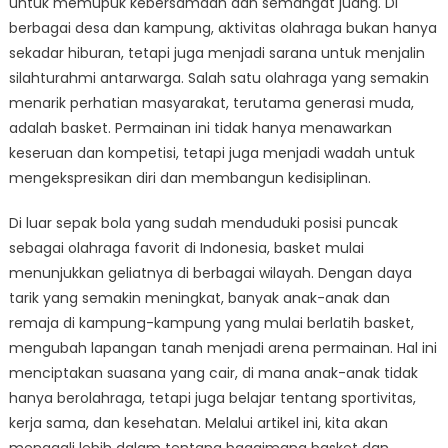
untuk memupuk kebersamaan dan semangat juang. Di
Menggali
Tradisi
berbagai desa dan kampung, aktivitas olahraga bukan hanya
Olahraga
sekadar hiburan, tetapi juga menjadi sarana untuk menjalin
di
silahturahmi antarwarga. Salah satu olahraga yang semakin
Kampung-
menarik perhatian masyarakat, terutama generasi muda,
Kampung
adalah basket. Permainan ini tidak hanya menawarkan
Indonesia
keseruan dan kompetisi, tetapi juga menjadi wadah untuk
mengekspresikan diri dan membangun kedisiplinan.
Di luar sepak bola yang sudah menduduki posisi puncak
sebagai olahraga favorit di Indonesia, basket mulai
menunjukkan geliatnya di berbagai wilayah. Dengan daya
tarik yang semakin meningkat, banyak anak-anak dan
remaja di kampung-kampung yang mulai berlatih basket,
mengubah lapangan tanah menjadi arena permainan. Hal ini
menciptakan suasana yang cair, di mana anak-anak tidak
hanya berolahraga, tetapi juga belajar tentang sportivitas,
kerja sama, dan kesehatan. Melalui artikel ini, kita akan