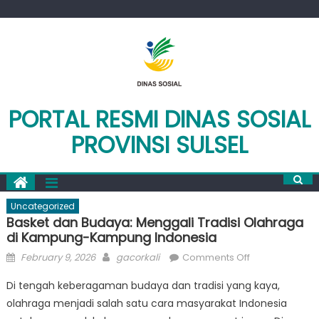
Skip
to
content
PORTAL RESMI DINAS SOSIAL
PROVINSI SULSEL
Uncategorized
Basket dan Budaya: Menggali Tradisi Olahraga
di Kampung-Kampung Indonesia
Posted
Author
on
February 9, 2026
gacorkali
Comments Off
on
Basket
Di tengah keberagaman budaya dan tradisi yang kaya,
dan
olahraga menjadi salah satu cara masyarakat Indonesia
Budaya: