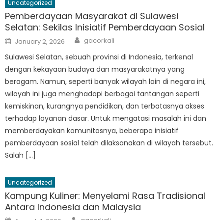
Uncategorized
Pemberdayaan Masyarakat di Sulawesi
Selatan: Sekilas Inisiatif Pemberdayaan Sosial
Author
Posted
gacorkali
January 2, 2026
on
Sulawesi Selatan, sebuah provinsi di Indonesia, terkenal
dengan kekayaan budaya dan masyarakatnya yang
beragam. Namun, seperti banyak wilayah lain di negara ini,
wilayah ini juga menghadapi berbagai tantangan seperti
kemiskinan, kurangnya pendidikan, dan terbatasnya akses
terhadap layanan dasar. Untuk mengatasi masalah ini dan
memberdayakan komunitasnya, beberapa inisiatif
pemberdayaan sosial telah dilaksanakan di wilayah tersebut.
Salah […]
Uncategorized
Kampung Kuliner: Menyelami Rasa Tradisional
Antara Indonesia dan Malaysia
Author
Posted