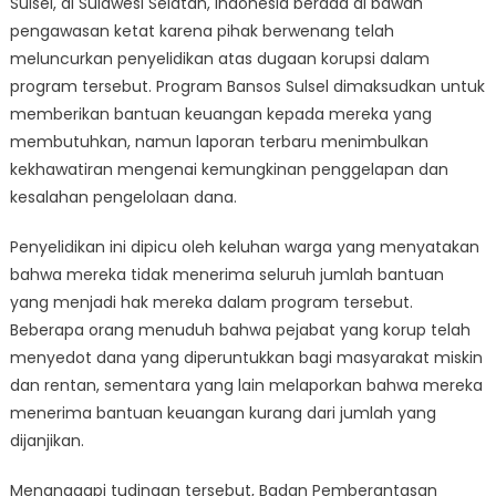
Sulsel, di Sulawesi Selatan, Indonesia berada di bawah
Korupsi
Penyaluran
pengawasan ketat karena pihak berwenang telah
Bansos
meluncurkan penyelidikan atas dugaan korupsi dalam
Sulsel
program tersebut. Program Bansos Sulsel dimaksudkan untuk
memberikan bantuan keuangan kepada mereka yang
membutuhkan, namun laporan terbaru menimbulkan
kekhawatiran mengenai kemungkinan penggelapan dan
kesalahan pengelolaan dana.
Penyelidikan ini dipicu oleh keluhan warga yang menyatakan
bahwa mereka tidak menerima seluruh jumlah bantuan
yang menjadi hak mereka dalam program tersebut.
Beberapa orang menuduh bahwa pejabat yang korup telah
menyedot dana yang diperuntukkan bagi masyarakat miskin
dan rentan, sementara yang lain melaporkan bahwa mereka
menerima bantuan keuangan kurang dari jumlah yang
dijanjikan.
Menanggapi tudingan tersebut, Badan Pemberantasan