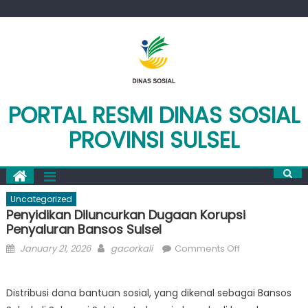
Skip
to
content
PORTAL RESMI DINAS SOSIAL
PROVINSI SULSEL
Uncategorized
Penyidikan Diluncurkan Dugaan Korupsi
Penyaluran Bansos Sulsel
Posted
Author
on
January 21, 2026
gacorkali
Comments Off
on
Penyidikan
Diluncurkan
Distribusi dana bantuan sosial, yang dikenal sebagai Bansos
Dugaan