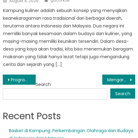
gacorkali
August 4, 2026
on
Kampung kuliner adalah sebuah konsep yang menyajikan
keanekaragaman rasa tradisional dari berbagai daerah,
terutama antara Indonesia dan Malaysia. Dua negara ini
memiliki banyak kesamaan dalam budaya dan kuliner, yang
masing-masing memiliki keunikan tersendiri. Dalam desa-
desa yang kaya akan tradisi, kita bisa menemukan beragam
makanan yang tidak hanya lezat tetapi juga mengandung
cerita dan sejarah yang […]
Post
Program Bansos Sulsel Bermanfaat bagi Kehidupan Masyarakat
Mengarungi Dunia Bansos di Sulawesi Selatan: Yang Perlu Diketahui
Search
navigation
Search
Recent Posts
Basket di Kampung: Perkembangan Olahraga dan Budaya