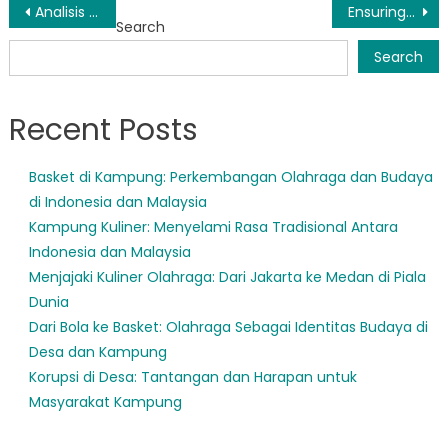
Post
Analisis Ungkap Tren Mengejutkan Penerima Bansos Sulsel
Ensuring Social Protection: A Closer Look at Perlindungan Sosial Sulsel
Search
navigation
Search
Recent Posts
Basket di Kampung: Perkembangan Olahraga dan Budaya
di Indonesia dan Malaysia
Kampung Kuliner: Menyelami Rasa Tradisional Antara
Indonesia dan Malaysia
Menjajaki Kuliner Olahraga: Dari Jakarta ke Medan di Piala
Dunia
Dari Bola ke Basket: Olahraga Sebagai Identitas Budaya di
Desa dan Kampung
Korupsi di Desa: Tantangan dan Harapan untuk
Masyarakat Kampung