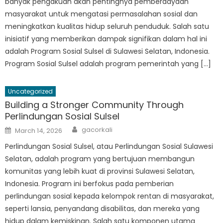
banyak pengakuan akan pentingnya pemberdayaan
masyarakat untuk mengatasi permasalahan sosial dan
meningkatkan kualitas hidup seluruh penduduk. Salah satu
inisiatif yang memberikan dampak signifikan dalam hal ini
adalah Program Sosial Sulsel di Sulawesi Selatan, Indonesia.
Program Sosial Sulsel adalah program pemerintah yang […]
Uncategorized
Building a Stronger Community Through
Perlindungan Sosial Sulsel
Author
Posted
gacorkali
March 14, 2026
on
Perlindungan Sosial Sulsel, atau Perlindungan Sosial Sulawesi
Selatan, adalah program yang bertujuan membangun
komunitas yang lebih kuat di provinsi Sulawesi Selatan,
Indonesia. Program ini berfokus pada pemberian
perlindungan sosial kepada kelompok rentan di masyarakat,
seperti lansia, penyandang disabilitas, dan mereka yang
hidup dalam kemiskinan. Salah satu komponen utama