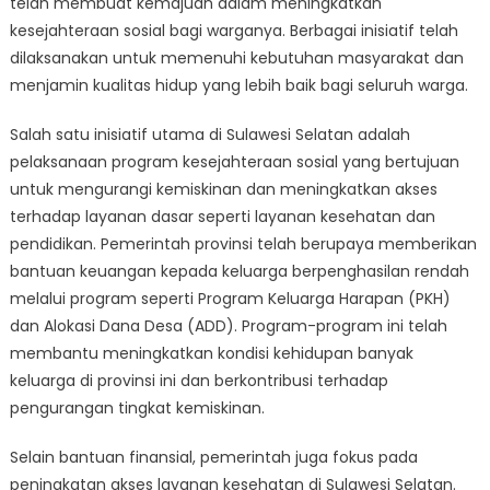
telah membuat kemajuan dalam meningkatkan
di
Sulawesi
kesejahteraan sosial bagi warganya. Berbagai inisiatif telah
Selatan:
dilaksanakan untuk memenuhi kebutuhan masyarakat dan
Inisiatif
menjamin kualitas hidup yang lebih baik bagi seluruh warga.
dan
Kemajuan
Salah satu inisiatif utama di Sulawesi Selatan adalah
pelaksanaan program kesejahteraan sosial yang bertujuan
untuk mengurangi kemiskinan dan meningkatkan akses
terhadap layanan dasar seperti layanan kesehatan dan
pendidikan. Pemerintah provinsi telah berupaya memberikan
bantuan keuangan kepada keluarga berpenghasilan rendah
melalui program seperti Program Keluarga Harapan (PKH)
dan Alokasi Dana Desa (ADD). Program-program ini telah
membantu meningkatkan kondisi kehidupan banyak
keluarga di provinsi ini dan berkontribusi terhadap
pengurangan tingkat kemiskinan.
Selain bantuan finansial, pemerintah juga fokus pada
peningkatan akses layanan kesehatan di Sulawesi Selatan.