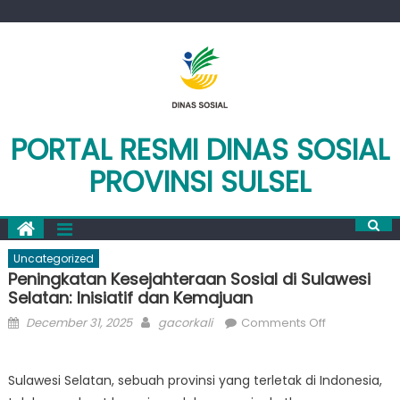
Skip
to
content
PORTAL RESMI DINAS SOSIAL
PROVINSI SULSEL
Uncategorized
Peningkatan Kesejahteraan Sosial di Sulawesi
Selatan: Inisiatif dan Kemajuan
Posted
Author
on
December 31, 2025
gacorkali
Comments Off
on
Peningkatan
Kesejahtera
Sulawesi Selatan, sebuah provinsi yang terletak di Indonesia,
Sosial