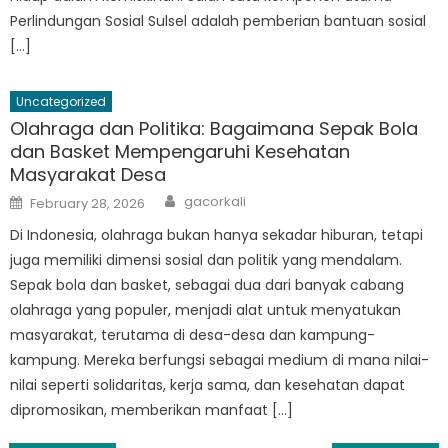
Perlindungan Sosial Sulsel adalah pemberian bantuan sosial
[…]
Uncategorized
Olahraga dan Politika: Bagaimana Sepak Bola
dan Basket Mempengaruhi Kesehatan
Masyarakat Desa
Author
Posted
gacorkali
February 28, 2026
on
Di Indonesia, olahraga bukan hanya sekadar hiburan, tetapi
juga memiliki dimensi sosial dan politik yang mendalam.
Sepak bola dan basket, sebagai dua dari banyak cabang
olahraga yang populer, menjadi alat untuk menyatukan
masyarakat, terutama di desa-desa dan kampung-
kampung. Mereka berfungsi sebagai medium di mana nilai-
nilai seperti solidaritas, kerja sama, dan kesehatan dapat
dipromosikan, memberikan manfaat […]