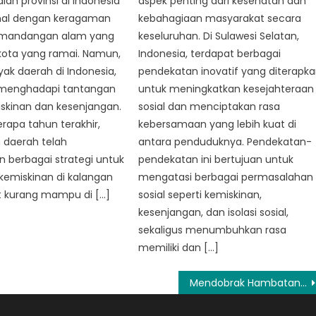
lah provinsi di Indonesia
aspek penting dari kesehatan dan
nal dengan keragaman
kebahagiaan masyarakat secara
emandangan alam yang
keseluruhan. Di Sulawesi Selatan,
kota yang ramai. Namun,
Indonesia, terdapat berbagai
yak daerah di Indonesia,
pendekatan inovatif yang diterapk
a menghadapi tantangan
untuk meningkatkan kesejahteraan
iskinan dan kesenjangan.
sosial dan menciptakan rasa
apa tahun terakhir,
kebersamaan yang lebih kuat di
 daerah telah
antara penduduknya. Pendekatan-
 berbagai strategi untuk
pendekatan ini bertujuan untuk
kemiskinan di kalangan
mengatasi berbagai permasalahan
 kurang mampu di […]
sosial seperti kemiskinan,
kesenjangan, dan isolasi sosial,
sekaligus menumbuhkan rasa
memiliki dan […]
Mendobrak Hambatan: Cara PKH Sulsel Menjembatani Kesenjangan Kesejahteraan Sosial