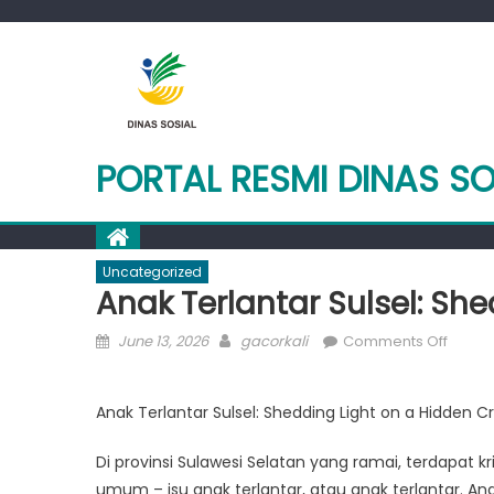
Skip
to
content
PORTAL RESMI DINAS SO
Uncategorized
Anak Terlantar Sulsel: She
Posted
Author
on
June 13, 2026
gacorkali
Comments Off
on
Anak
Terlan
Anak Terlantar Sulsel: Shedding Light on a Hidden Cri
Sulsel:
Shedd
Di provinsi Sulawesi Selatan yang ramai, terdapat k
Light
umum – isu anak terlantar, atau anak terlantar. Ana
on