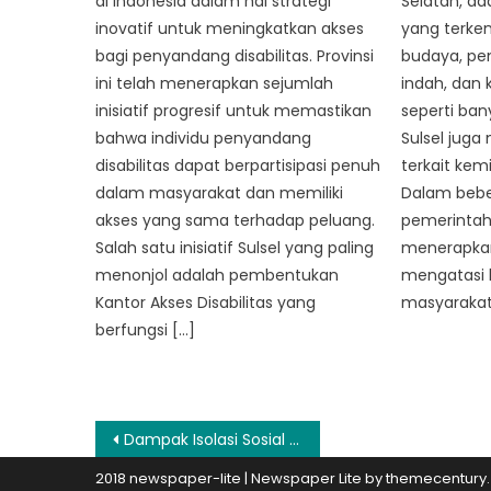
di Indonesia dalam hal strategi
Selatan, ada
inovatif untuk meningkatkan akses
yang terke
bagi penyandang disabilitas. Provinsi
budaya, p
ini telah menerapkan sejumlah
indah, dan 
inisiatif progresif untuk memastikan
seperti ban
bahwa individu penyandang
Sulsel jug
disabilitas dapat berpartisipasi penuh
terkait kem
dalam masyarakat dan memiliki
Dalam beber
akses yang sama terhadap peluang.
pemerintah
Salah satu inisiatif Sulsel yang paling
menerapkan
menonjol adalah pembentukan
mengatasi 
Kantor Akses Disabilitas yang
masyarakat
berfungsi […]
Post
Dampak Isolasi Sosial Terhadap Warga Lanjut Usia di Sulawesi Selatan
navigation
2018 newspaper-lite
|
Newspaper Lite by
themecentury
.