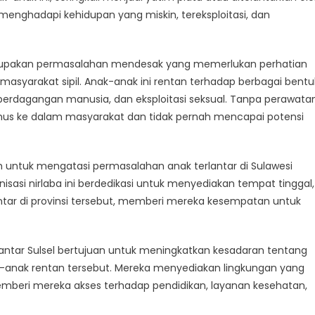
, menghadapi kehidupan yang miskin, tereksploitasi, dan
n
merupakan permasalahan mendesak yang memerlukan perhatian
asyarakat sipil. Anak-anak ini rentan terhadap berbagai bentu
 perdagangan manusia, dan eksploitasi seksual. Tanpa perawata
umus ke dalam masyarakat dan tidak pernah mencapai potensi
ah untuk mengatasi permasalahan anak terlantar di Sulawesi
nisasi nirlaba ini berdedikasi untuk menyediakan tempat tinggal,
tar di provinsi tersebut, memberi mereka kesempatan untuk
rlantar Sulsel bertujuan untuk meningkatkan kesadaran tentang
k-anak rentan tersebut. Mereka menyediakan lingkungan yang
beri mereka akses terhadap pendidikan, layanan kesehatan,