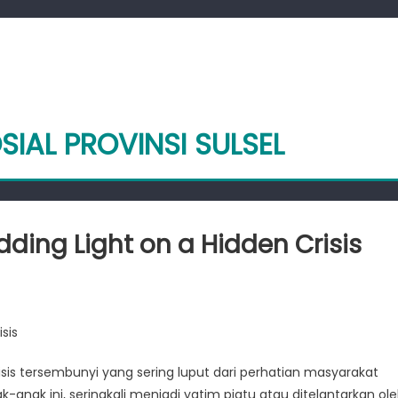
SIAL PROVINSI SULSEL
dding Light on a Hidden Crisis
tar
sis
ing
risis tersembunyi yang sering luput dari perhatian masyarakat
k-anak ini, seringkali menjadi yatim piatu atau ditelantarkan ol