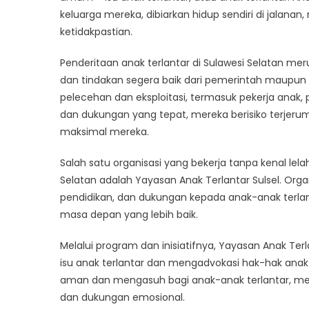
keluarga mereka, dibiarkan hidup sendiri di jalanan
a
Hidde
ketidakpastian.
Crisis
Penderitaan anak terlantar di Sulawesi Selatan 
dan tindakan segera baik dari pemerintah maupun m
pelecehan dan eksploitasi, termasuk pekerja anak,
dan dukungan yang tepat, mereka berisiko terjer
maksimal mereka.
Salah satu organisasi yang bekerja tanpa kenal lel
Selatan adalah Yayasan Anak Terlantar Sulsel. Orga
pendidikan, dan dukungan kepada anak-anak terlan
masa depan yang lebih baik.
Melalui program dan inisiatifnya, Yayasan Anak Te
isu anak terlantar dan mengadvokasi hak-hak ana
aman dan mengasuh bagi anak-anak terlantar, mem
dan dukungan emosional.