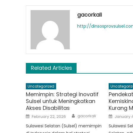
gacorkali
http://dinsosprovsulsel.c
Related Articles
Uncategorized
Uncategoriz
Memimpin: Strategi Inovatif
Pendekat
Sulsel untuk Meningkatkan
Kemiskin
Akses Disabilitas
Kurang 
Author
Posted
Posted
gacorkali
February 22, 2026
January 4
on
on
Sulawesi Selatan (Sulsel) memimpin
Sulawesi Se