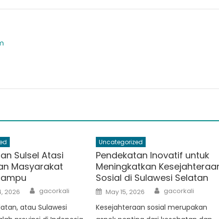
om
ed
Uncategorized
an Sulsel Atasi
Pendekatan Inovatif untuk
an Masyarakat
Meningkatkan Kesejahteraa
Mampu
Sosial di Sulawesi Selatan
Author
Author
Posted
gacorkali
gacorkali
, 2026
May 15, 2026
on
latan, atau Sulawesi
Kesejahteraan sosial merupakan